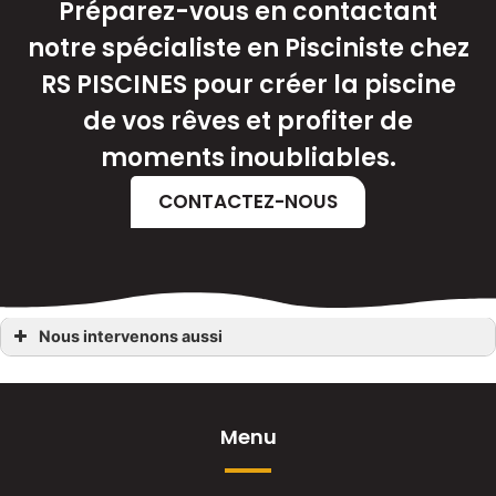
Préparez-vous en contactant
notre spécialiste en Pisciniste chez
RS PISCINES pour créer la piscine
de vos rêves et profiter de
moments inoubliables.
CONTACTEZ-NOUS
Nous intervenons aussi
Pisciniste
Pisciniste Ambrières-les-Vallées
Pisciniste Cossé-le-Vivien
Pisciniste Bouchamps-lès-Craon
Pisciniste Changé
Menu
Pisciniste Château-Gontier
Pisciniste Lagravelle
Pisciniste Craon
Pisciniste Saint-Pierre-la-Cour