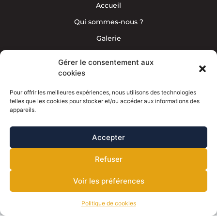
Accueil
Pisciniste Entrammes
Pisciniste Louvigné
Qui sommes-nous ?
Pisciniste Évron
Pisciniste Fougères
Pisciniste Jublains
Galerie
Pisciniste Meslay-du-Maine
Pisciniste Laval 53
Contact
Pisciniste Mayenne
Gérer le consentement aux
Pisciniste Saint-Berthevin
cookies
Pisciniste Vitré
Pisciniste Balazé
Pisciniste Ernée
06 38 18 21 63
Pour offrir les meilleures expériences, nous utilisons des technologies
telles que les cookies pour stocker et/ou accéder aux informations des
appareils.
Accepter
Refuser
RS Piscines
Mentions légales
Voir les préférences
Politique de confidentialité
Plan du site
Politique de cookies