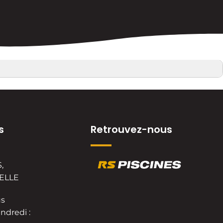
s
Retrouvez-nous
,
VELLE
us
ndredi :