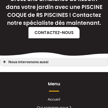
dans votre jardin avec une PISCINE
COQUE de RS PISCINES ! Contactez
notre spécialiste dès maintenant.
CONTACTEZ-NOUS
Nous intervenons aussi
Piscine coque
Piscine coque Ambrières-les-Vallées
Piscine coque Cossé-le-Vivien
Piscine coque Bouchamps-lès-Craon
Piscine coque Changé
Menu
Piscine coque Château-Gontier
Piscine coque Lagravelle
Piscine coque Craon
Piscine coque Saint-Pierre-la-Cour
Accueil
Piscine coque Entrammes
Piscine coque Louvigné
Qui sommes-nous ?
Piscine coque Évron